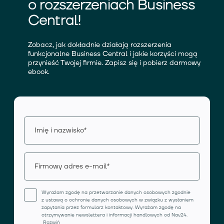
o rozszerzeniach Business
Central!
Zobacz, jak dokładnie działają rozszerzenia
funkcjonalne Business Central i jakie korzyści mogą
przynieść Twojej firmie. Zapisz się i pobierz darmowy
ebook.
Wyrażam zgodę na przetwarzanie danych osobowych zgodnie
z ustawą o ochronie danych osobowych w związku z wysłaniem
zapytania przez formularz kontaktowy. Wyrażam zgodę na
otrzymywanie newslettera i informacji handlowych od Nav24.
Rozwiń