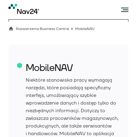
Rozszerzenia Business Central
MobileNAV
Microsoft Dynamics 365 Business Central
MobileNAV
Rozszerzenia
Niektóre stanowiska pracy wymagają
narzędzi, które posiadają specyficzny
interfejs, umożliwiający szybkie
wprowadzenie danych i dostęp tylko do
Branże
niezbędnych informacji. Dotyczy to
zwłaszcza pracowników magazynowych,
produkcyjnych, ale także serwisantów
Usługi
i handlowców. MobileNAV to aplikacja