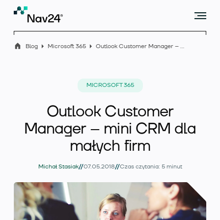
Blog
Microsoft 365
Outlook Customer Manager – mini CRM dla małych firm
Microsoft Dynamics 365 Business Central
MICROSOFT 365
Outlook Customer
Rozszerzenia
Manager – mini CRM dla
małych firm
//
//
Branże
Michał Stasiak
07.05.2018
Czas czytania: 5 minut
Usługi