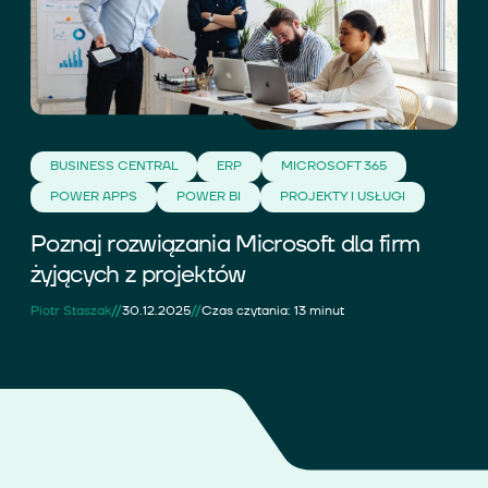
BUSINESS CENTRAL
ERP
MICROSOFT 365
POWER APPS
POWER BI
PROJEKTY I USŁUGI
Poznaj rozwiązania Microsoft dla firm
żyjących z projektów
//
//
Piotr Staszak
30.12.2025
Czas czytania: 13 minut