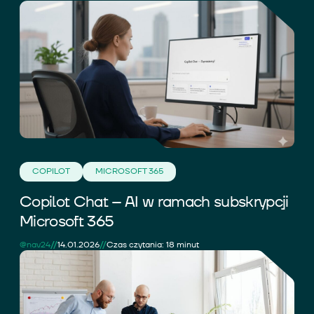
COPILOT
MICROSOFT 365
Copilot Chat – AI w ramach subskrypcji
Microsoft 365
//
//
@nav24
14.01.2026
Czas czytania: 18 minut