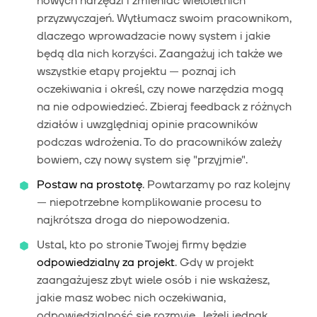
nowych narzędzi i zmieniać wieloletnich
przyzwyczajeń. Wytłumacz swoim pracownikom,
dlaczego wprowadzacie nowy system i jakie
będą dla nich korzyści. Zaangażuj ich także we
wszystkie etapy projektu — poznaj ich
oczekiwania i określ, czy nowe narzędzia mogą
na nie odpowiedzieć. Zbieraj feedback z różnych
działów i uwzględniaj opinie pracowników
podczas wdrożenia. To do pracowników zależy
bowiem, czy nowy system się "przyjmie".
Postaw na prostotę
. Powtarzamy po raz kolejny
— niepotrzebne komplikowanie procesu to
najkrótsza droga do niepowodzenia.
Ustal, kto po stronie Twojej firmy będzie
odpowiedzialny za projekt
. Gdy w projekt
zaangażujesz zbyt wiele osób i nie wskażesz,
jakie masz wobec nich oczekiwania,
odpowiedzialność się rozmyje. Jeżeli jednak