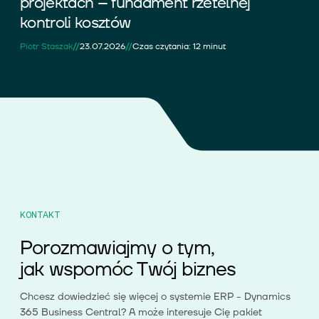
projektach – fundament rzetelnej
kontroli kosztów
//
//
Piotr Staszak
23.07.2026
Czas czytania: 12 minut
KONTAKT
Porozmawiajmy o tym,
jak wspomóc Twój biznes
Chcesz dowiedzieć się więcej o systemie ERP - Dynamics
365 Business Central? A może interesuje Cię pakiet