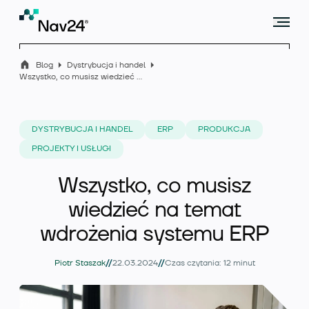
Blog
Dystrybucja i handel
Wszystko, co musisz wiedzieć na temat wdrożenia systemu ERP
Microsoft Dynamics 365 Business Central
DYSTRYBUCJA I HANDEL
ERP
PRODUKCJA
PROJEKTY I USŁUGI
Rozszerzenia
Wszystko, co musisz
wiedzieć na temat
wdrożenia systemu ERP
Branże
//
//
Piotr Staszak
22.03.2024
Czas czytania: 12 minut
Usługi