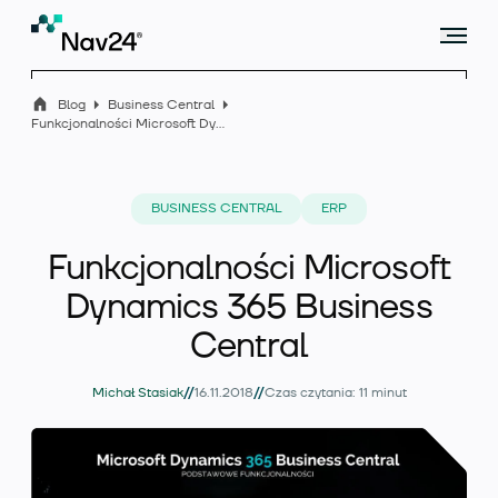
Blog
Business Central
Funkcjonalności Microsoft Dynamics 365 Business Central
Microsoft Dynamics 365 Business Central
BUSINESS CENTRAL
ERP
Funkcjonalności Microsoft
Rozszerzenia
Dynamics 365 Business
Central
Branże
//
//
Michał Stasiak
16.11.2018
Czas czytania: 11 minut
Usługi