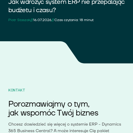
Jak wdrożyć system ERP nie przepalając
budżetu i czasu?
//
//
Piotr Staszak
16.07.2026
Czas czytania: 18 minut
KONTAKT
Porozmawiajmy o tym,
jak wspomóc Twój biznes
Chcesz dowiedzieć się więcej o systemie ERP - Dynamics
365 Business Central? A może interesuje Cię pakiet