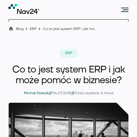
Blog
ERP
Co to jest system ERP i jak może pomóc w biznesie?
Microsoft Dynamics 365 Business Central
ERP
Co to jest system ERP i jak
Rozszerzenia
może pomóc w biznesie?
//
//
Michał Stasiak
04.07.2018
Czas czytania: 6 minut
Branże
Usługi