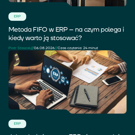
ERP
Metoda FIFO w ERP – na czym polega i
kiedy warto ją stosować?
//
//
Piotr Staszak
06.08.2026
Czas czytania: 24 minut
ERP