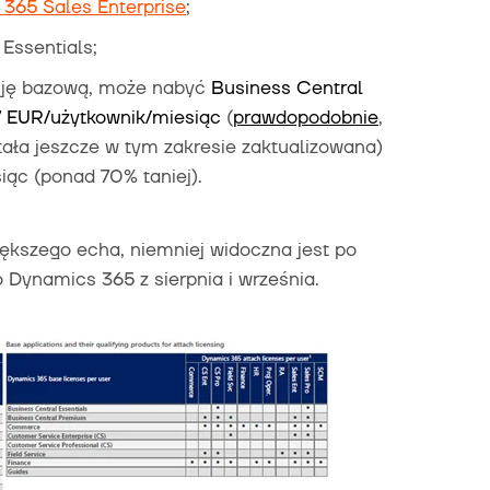
365 Sales Enterprise
;
Essentials;
ncję bazową, może nabyć
Business Central
7 EUR/użytkownik/miesiąc
(
prawdopodobnie
,
tała jeszcze w tym zakresie zaktualizowana)
iąc (ponad 70% taniej).
ększego echa, niemniej widoczna jest po
Dynamics 365 z sierpnia i września.