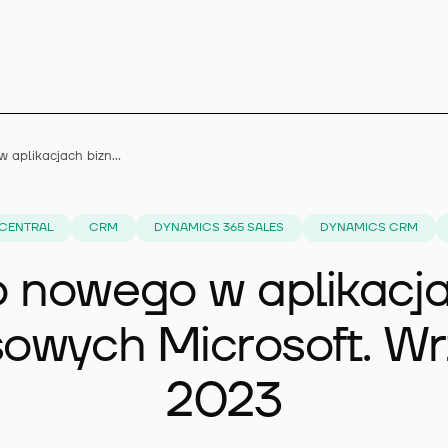
Co nowego w aplikacjach biznesowych Microsoft. Wrzesień 2023
Microsoft Dynamics 
 CENTRAL
CRM
DYNAMICS 365 SALES
DYNAMICS CRM
 nowego w aplikacj
Rozszerzenia
sowych Microsoft. Wr
2023
Branże