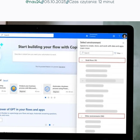
//
//
@nav24
05.10.2023
Czas czytania: 12 minut
Usługi
Wiedza
O nas
Kontakt