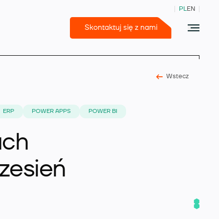
PL
EN
Skontaktuj się z nami
Wstecz
365 Business Central
ERP
POWER APPS
POWER BI
ach
zesień