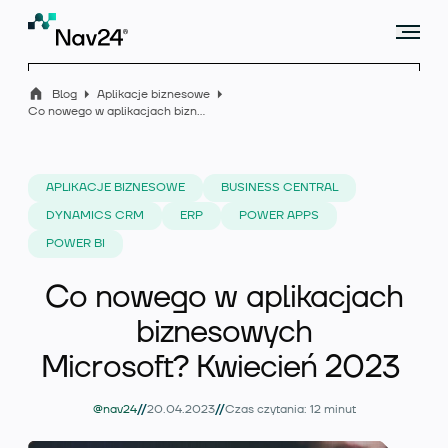
Blog
Aplikacje biznesowe
Co nowego w aplikacjach biznesowych Microsoft? Kwiecień 2023
Microsoft Dynamics 365 Business Central
APLIKACJE BIZNESOWE
BUSINESS CENTRAL
DYNAMICS CRM
ERP
POWER APPS
POWER BI
Rozszerzenia
Co nowego w aplikacjach
biznesowych
Branże
Microsoft? Kwiecień 2023
//
//
@nav24
20.04.2023
Czas czytania: 12 minut
Usługi