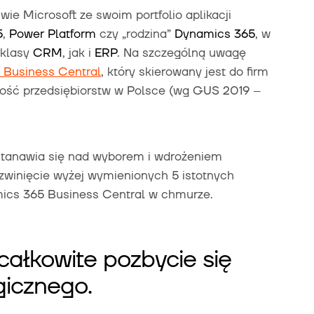
wie Microsoft ze swoim portfolio aplikacji
5
,
Power Platform
czy „rodzina”
Dynamics 365
, w
 klasy
CRM
, jak i
ERP
. Na szczególną uwagę
 Business Central
, który skierowany jest do firm
zość przedsiębiorstw w Polsce (wg GUS 2019 –
astanawia się nad wyborem i wdrożeniem
rozwinięcie wyżej wymienionych 5 istotnych
cs 365 Business Central w chmurze.
całkowite pozbycie się
gicznego.