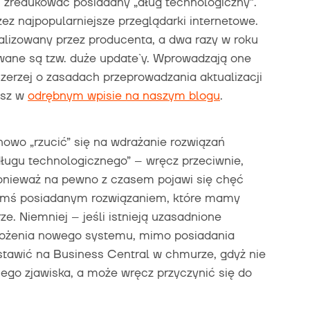
 zredukować posiadany „dług technologiczny”.
z najpopularniejsze przeglądarki internetowe.
alizowany przez producenta, a dwa razy w roku
ywane są tzw. duże update`y. Wprowadzają one
Szerzej o zasadach przeprowadzania aktualizacji
esz w
odrębnym wpisie na naszym blogu
.
owo „rzucić” się na wdrażanie rozwiązań
ługu technologicznego” – wręcz przeciwnie,
onieważ na pewno z czasem pojawi się chęć
akimś posiadanym rozwiązaniem, które mamy
ze. Niemniej – jeśli istnieją uzasadnione
rożenia nowego systemu, mimo posiadania
stawić na Business Central w chmurze, gdyż nie
go zjawiska, a może wręcz przyczynić się do