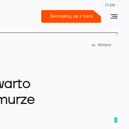
PL
EN
Skontaktuj się z nami
Wstecz
365 Business Central
warto
murze