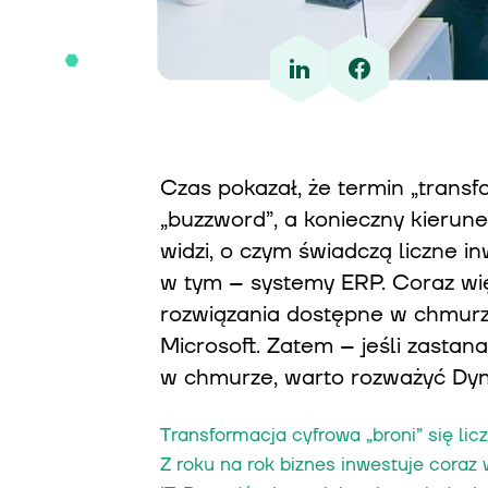
Czas pokazał, że termin „transf
„buzzword”, a konieczny kierune
widzi, o czym świadczą liczne i
w tym – systemy ERP. Coraz wię
rozwiązania dostępne w chmurze
Microsoft. Zatem – jeśli zasta
w chmurze, warto rozważyć Dyn
Transformacja cyfrowa „broni” się lic
Z roku na rok biznes inwestuje cora