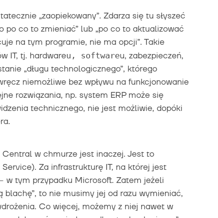
statecznie „zaopiekowany”. Zdarza się tu słyszeć
 to po co to zmieniać” lub „po co to aktualizować
cuje na tym programie, nie ma opcji”. Takie
 IT, tj. hardware
u, software
u, zabezpieczeń,
stanie „długu technologicznego”, którego
wręcz niemożliwe bez wpływu na funkcjonowanie
lejne rozwiązania, np. system ERP może się
idzenia technicznego, nie jest możliwie, dopóki
ra.
entral w chmurze jest inaczej. Jest to
ervice). Za infrastrukturę IT, na której jest
 w tym przypadku Microsoft. Zatem jeżeli
ą blachę”, to nie musimy jej od razu wymieniać,
wdrożenia. Co więcej, możemy z niej nawet w