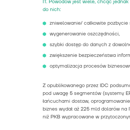
IT. Powodów jest wiele, chcąc jednak 
do nich:
zniwelowanie/ całkowite pozbycie 
wygenerowanie oszczędności,
szybki dostęp do danych z dowolne
zwiększenie bezpieczeństwa inform
optymalizacja procesów biznesowy
Z opublikowanego przez IDC podsumow
pod uwagę 5 segmentów (systemy ERP
łańcuchami dostaw, oprogramowanie 
biznes wydał aż 225 mld dolarów na IT
niż PKB wypracowane w przytoczonym