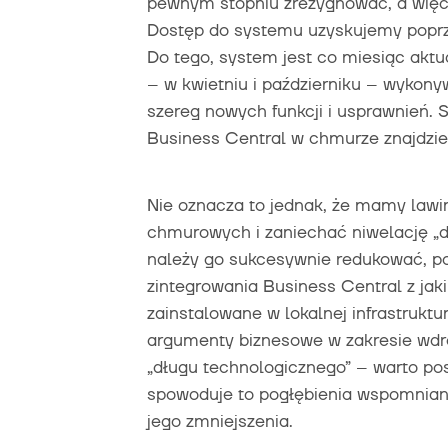
pewnym stopniu zrezygnować, a więc
Dostęp do systemu uzyskujemy poprze
Do tego, system jest co miesiąc aktu
– w kwietniu i październiku – wykon
szereg nowych funkcji i usprawnień. 
Business Central w chmurze znajdzi
Nie oznacza to jednak, że mamy lawin
chmurowych i zaniechać niwelację „d
należy go sukcesywnie redukować, p
zintegrowania Business Central z j
zainstalowane w lokalnej infrastruktur
argumenty biznesowe w zakresie wd
„długu technologicznego” – warto po
spowoduje to pogłębienia wspomniane
jego zmniejszenia.