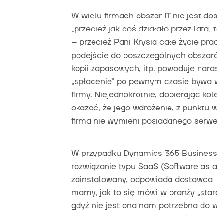
W wielu firmach obszar IT nie jest do
„przecież jak coś działało przez lata,
– przecież Pani Krysia całe życie pra
podejście do poszczególnych obszarów
kopii zapasowych, itp. powoduje nara
„spłacenie” po pewnym czasie bywa 
firmy. Niejednokrotnie, dobierając ko
okazać, że jego wdrożenie, z punktu w
firma nie wymieni posiadanego serwe
W przypadku Dynamics 365 Business C
rozwiązanie typu SaaS (Software as a S
zainstalowany, odpowiada dostawca –
mamy, jak to się mówi w branży „star
gdyż nie jest ona nam potrzebna do 