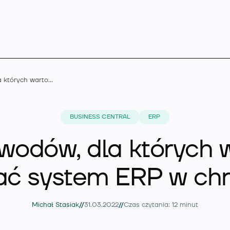
5 powodów, dla których warto wybrać system ERP w chmurze
Microsoft Dynamics 
BUSINESS CENTRAL
ERP
wodów, dla których 
Rozszerzenia
ać system ERP w ch
Branże
//
//
Michał Stasiak
31.03.2022
Czas czytania: 12 minut