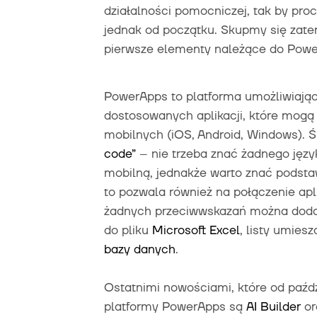
działalności pomocniczej, tak by proc
jednak od początku. Skupmy się zat
pierwsze elementy należące do Powe
PowerApps to platforma umożliwiając
dostosowanych aplikacji, które mogą
mobilnych (iOS, Android, Windows). 
code”
– nie trzeba znać żadnego języ
mobilną, jednakże warto znać podst
to pozwala również na połączenie apl
żadnych przeciwwskazań można dodawa
do pliku
Microsoft Excel
, listy umies
bazy danych
.
Ostatnimi nowościami, które od paźdz
platformy PowerApps są
AI Builder
or