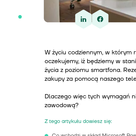
W życiu codziennym, w którym r
oczekujemy, iż będziemy w sta
życia z poziomu smartfona. Reze
zakupy za pomocą naszego telef
Dlaczego więc tych wymagań nie
zawodową?
Z tego artykułu dowiesz się:
Co wchodzi w skład Microsoft Po