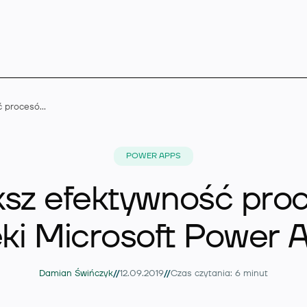
Zwiększ efektywność procesów dzięki Microsoft Power Apps
Microsoft Dynamics 
POWER APPS
ksz efektywność pro
Rozszerzenia
ęki Microsoft Power 
Branże
//
//
Damian Świńczyk
12.09.2019
Czas czytania: 6 minut