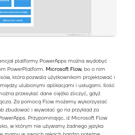
otencjał platformy PowerApps można wydobyć
tem PowerPlatform.
Microsoft Flow
, bo o nim
sów, która pozwala użytkownikom projektować i
iędzy ulubionymi aplikacjami i usługami. Ilość
można przesyłać dane ciężko zliczyć, gdyż
e łącza. Za pomocą Flow możemy wykorzystać
lub zbudować i wywołać go na przykład za
PowerApps. Przypominając, iż Microsoft Flow
sko, w którym nie używamy żadnego języka
że mamy w swoich rękach bardzo potężne