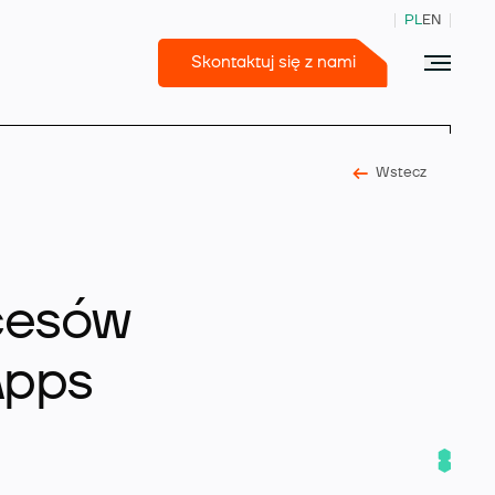
PL
EN
Skontaktuj się z nami
Wstecz
365 Business Central
cesów
Apps