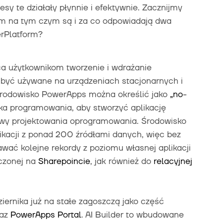
esy te działały płynnie i efektywnie. Zacznijmy
em na tym czym są i za co odpowiadają dwa
rPlatform?
a użytkownikom tworzenie i wdrażanie
 być używane na urządzeniach stacjonarnych i
Środowisko PowerApps można określić jako
„no-
ka programowania, aby stworzyć aplikację
awy projektowania oprogramowania. Środowisko
ikacji z ponad 200 źródłami danych, więc bez
ć kolejne rekordy z poziomu własnej aplikacji
zczonej na
Sharepoincie
, jak również do
relacyjnej
iernika już na stałe zagoszczą jako część
az
PowerApps Portal
. AI Builder to wbudowane