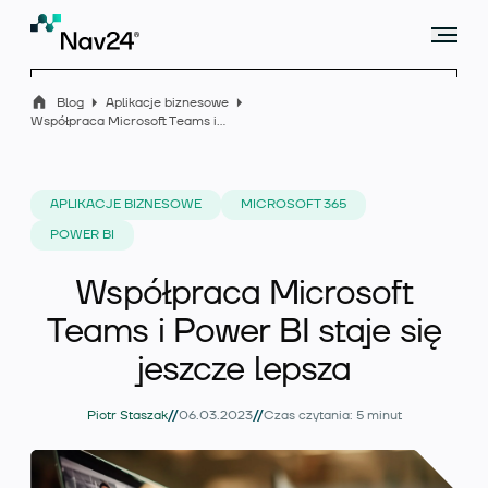
Blog
Aplikacje biznesowe
Współpraca Microsoft Teams i Power BI staje się jeszcze lepsza
Microsoft Dynamics 365 Business Central
APLIKACJE BIZNESOWE
MICROSOFT 365
POWER BI
Rozszerzenia
Współpraca Microsoft
Teams i Power BI staje się
jeszcze lepsza
Branże
//
//
Piotr Staszak
06.03.2023
Czas czytania: 5 minut
Usługi