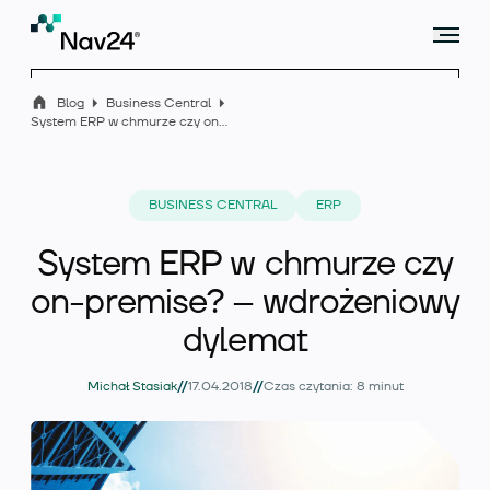
Blog
Business Central
System ERP w chmurze czy on-premise? – wdrożeniowy dylemat
Microsoft Dynamics 365 Business Central
BUSINESS CENTRAL
ERP
System ERP w chmurze czy
Rozszerzenia
on-premise? – wdrożeniowy
dylemat
Branże
//
//
Michał Stasiak
17.04.2018
Czas czytania: 8 minut
Usługi