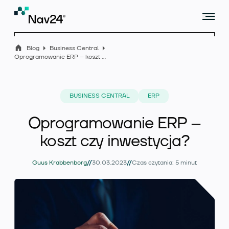
Blog
Business Central
Oprogramowanie ERP – koszt czy inwestycja?
Microsoft Dynamics 365 Business Central
BUSINESS CENTRAL
ERP
Oprogramowanie ERP –
Rozszerzenia
koszt czy inwestycja?
//
//
Guus Krabbenborg
30.03.2023
Czas czytania: 5 minut
Branże
Usługi