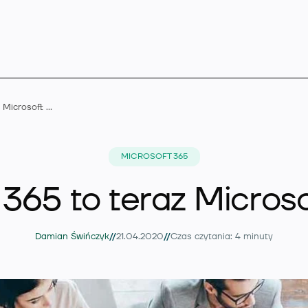
Office 365 to teraz Microsoft 365
Microsoft Dynamics 
MICROSOFT 365
 365 to teraz Micros
Rozszerzenia
//
//
Damian Świńczyk
21.04.2020
Czas czytania: 4 minuty
Branże