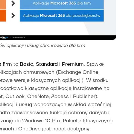
w aplikacji i usług chmurowych dla firm
 firm
to
Basic
,
Standard
i
Premium
. Stawkę
plikacjach chmurowych (Exchange Online,
etowe wersje klasycznych aplikacji). W środku
 dodatkowo klasyczne aplikacje instalowane na
t, Outlook, OneNote, Access i Publisher).
likacji i usług wchodzących w skład wcześniej
adto zaawansowane funkcje ochrony danych i
izację do Windows 10 Pro. Pakiet z klasycznymi
niach i OneDrive jest nadal dostępny