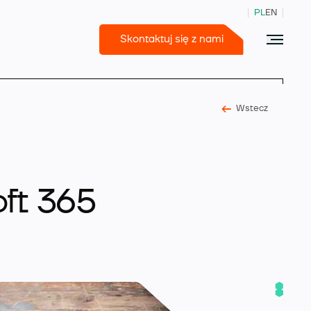
PL
EN
Skontaktuj się z nami
Wstecz
365 Business Central
oft 365