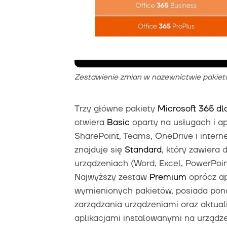
Zestawienie zmian w nazewnictwie pakietó
Trzy główne pakiety
Microsoft 365
dla
otwiera
Basic
oparty na usługach i a
SharePoint, Teams, OneDrive i intern
znajduje się
Standard
, który zawiera
urządzeniach (Word, Excel, PowerPoin
Najwyższy zestaw
Premium
oprócz ap
wymienionych pakietów, posiada pon
zarządzania urządzeniami oraz aktual
aplikacjami instalowanymi na urządze