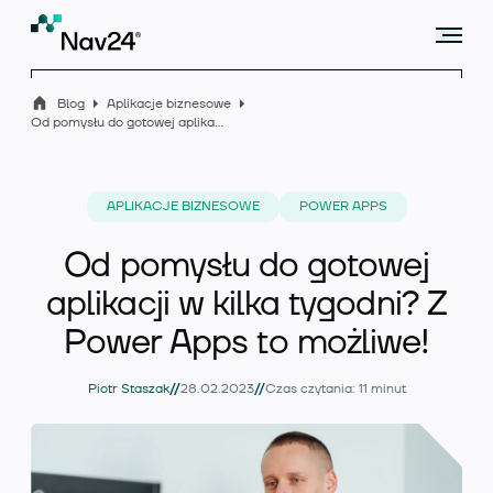
Blog
Aplikacje biznesowe
Od pomysłu do gotowej aplikacji w kilka tygodni? Z Power Apps to możliwe!
Microsoft Dynamics 365 Business Central
APLIKACJE BIZNESOWE
POWER APPS
Od pomysłu do gotowej
Rozszerzenia
aplikacji w kilka tygodni? Z
Power Apps to możliwe!
Branże
//
//
Piotr Staszak
28.02.2023
Czas czytania: 11 minut
Usługi