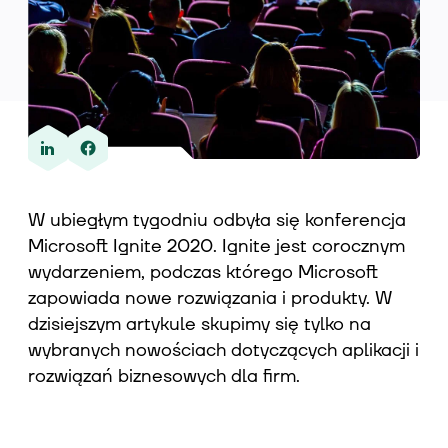
Wiedza
O nas
W ubiegłym tygodniu odbyła się konferencja
Microsoft Ignite 2020. Ignite jest corocznym
Kontakt
wydarzeniem, podczas którego Microsoft
zapowiada nowe rozwiązania i produkty. W
dzisiejszym artykule skupimy się tylko na
wybranych nowościach dotyczących aplikacji i
rozwiązań biznesowych dla firm.