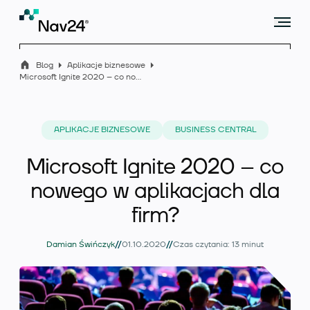
Blog
Aplikacje biznesowe
Microsoft Ignite 2020 – co nowego w aplikacjach dla firm?
Microsoft Dynamics 365 Business Central
APLIKACJE BIZNESOWE
BUSINESS CENTRAL
Microsoft Ignite 2020 – co
Rozszerzenia
nowego w aplikacjach dla
firm?
Branże
//
//
Damian Świńczyk
01.10.2020
Czas czytania: 13 minut
Usługi