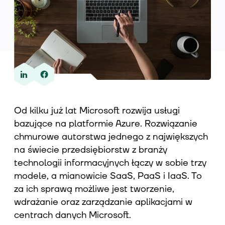
Wiedza
O nas
Od kilku już lat Microsoft rozwija usługi
bazujące na platformie Azure. Rozwiązanie
Kontakt
chmurowe autorstwa jednego z największych
na świecie przedsiębiorstw z branży
technologii informacyjnych łączy w sobie trzy
modele, a mianowicie SaaS, PaaS i IaaS. To
za ich sprawą możliwe jest tworzenie,
wdrażanie oraz zarządzanie aplikacjami w
centrach danych Microsoft.