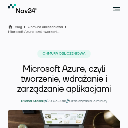
Blog
Chmura obliczeniowa
Microsoft Azure, czyli tworzenie, wdrażanie i zarządzanie aplikacjami
Microsoft Dynamics 365 Business Central
CHMURA OBLICZENIOWA
Microsoft Azure, czyli
Rozszerzenia
tworzenie, wdrażanie i
zarządzanie aplikacjami
Branże
//
//
Michał Stasiak
20.03.2018
Czas czytania: 3 minuty
Usługi