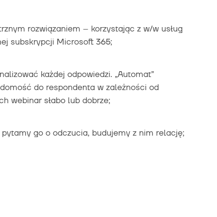
trznym rozwiązaniem – korzystając z w/w usług
j subskrypcji Microsoft 365;
alizować każdej odpowiedzi. „Automat”
adomość do respondenta w zależności od
ch webinar słabo lub dobrze;
zy, pytamy go o odczucia, budujemy z nim relację;