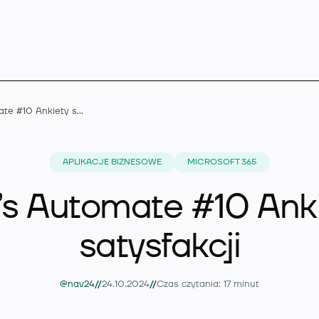
Let’s Automate #10 Ankiety satysfakcji
Microsoft Dynamics 
APLIKACJE BIZNESOWE
MICROSOFT 365
’s Automate #10 Ank
Rozszerzenia
satysfakcji
Branże
//
//
@nav24
24.10.2024
Czas czytania: 17 minut