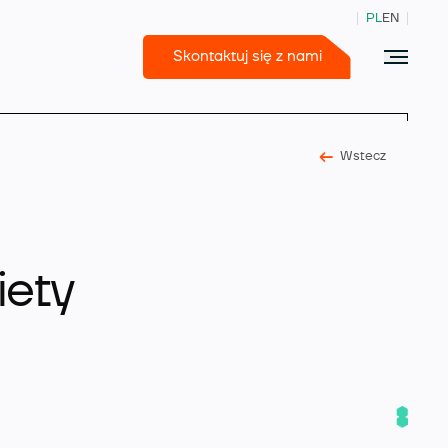
PL
EN
Skontaktuj się z nami
Wstecz
365 Business Central
iety