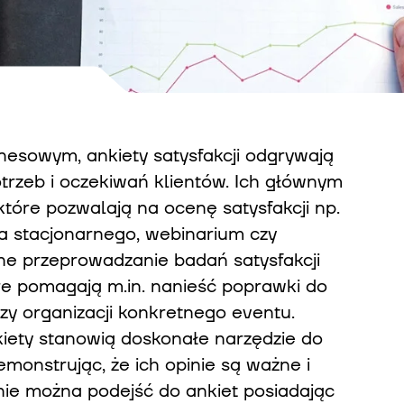
esowym, ankiety satysfakcji odgrywają
trzeb i oczekiwań klientów. Ich głównym
 które pozwalają na ocenę satysfakcji np.
 stacjonarnego, webinarium czy
ne przeprowadzanie badań satysfakcji
re pomagają m.in. nanieść poprawki do
y organizacji konkretnego eventu.
iety stanowią doskonałe narzędzie do
emonstrując, że ich opinie są ważne i
ie można podejść do ankiet posiadając