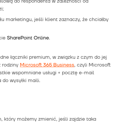
lową do respondenta w zależności od
i;
 marketingu, jeśli klient zaznaczy, że chciałby
;
cie
SharePoint
Online
.
dne łączniki premium, w związku z czym do jej
z rodziny
Microsoft 365 Business
, czyli Microsoft
stkie wspomniane usługi + pocztę e-mail
 do wysyłki maili.
który możemy zmienić, jeśli zajdzie taka