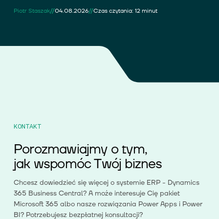
//
//
Piotr Staszak
04.08.2026
Czas czytania: 12 minut
KONTAKT
Porozmawiajmy o tym,
jak wspomóc Twój biznes
Chcesz dowiedzieć się więcej o systemie ERP - Dynamics
365 Business Central? A może interesuje Cię pakiet
Microsoft 365 albo nasze rozwiązania Power Apps i Power
BI? Potrzebujesz bezpłatnej konsultacji?