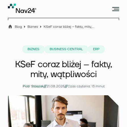
Blog
Biznes
KSeF coraz bliżej – fakty, mity, wątpliwości
Microsoft Dynamics 365 Business Central
BIZNES
BUSINESS CENTRAL
ERP
KSeF coraz bliżej – fakty,
Rozszerzenia
mity, wątpliwości
//
//
Piotr Staszak
21.08.2025
Czas czytania: 13 minut
Branże
Usługi