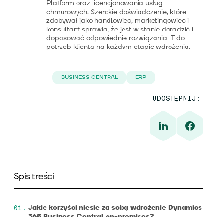
Platform oraz licencjonowania usług
chmurowych. Szerokie doświadczenie, które
zdobywał jako handlowiec, marketingowiec i
konsultant sprawia, że jest w stanie doradzić i
dopasować odpowiednie rozwiązania IT do
potrzeb klienta na każdym etapie wdrożenia.
BUSINESS CENTRAL
ERP
UDOSTĘPNIJ:
Spis treści
Jakie korzyści niesie za sobą wdrożenie Dynamics
365 Business Central on-premises?