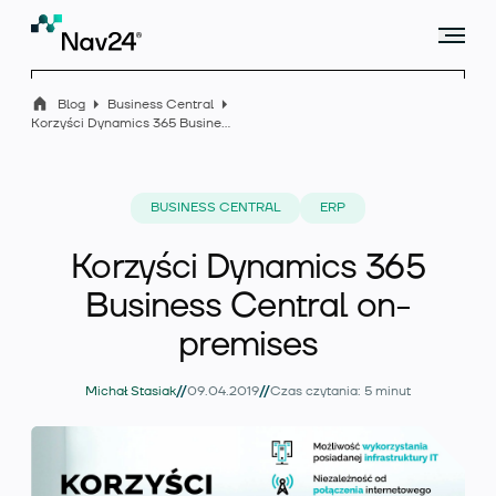
Blog
Business Central
Korzyści Dynamics 365 Business Central on-premises
Microsoft Dynamics 365 Business Central
BUSINESS CENTRAL
ERP
Korzyści Dynamics 365
Rozszerzenia
Business Central on-
premises
Branże
//
//
Michał Stasiak
09.04.2019
Czas czytania: 5 minut
Usługi