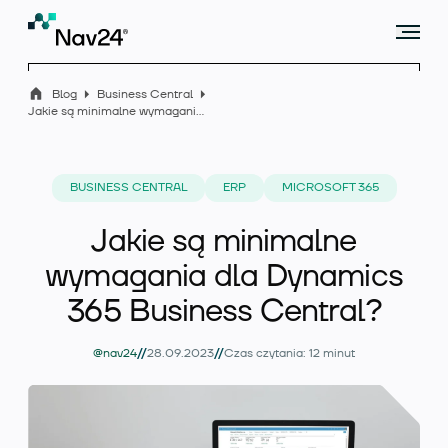
Blog
Business Central
Jakie są minimalne wymagania dla Dynamics 365 Business Central?
Microsoft Dynamics 365 Business Central
BUSINESS CENTRAL
ERP
MICROSOFT 365
Jakie są minimalne
Rozszerzenia
wymagania dla Dynamics
365 Business Central?
Branże
//
//
@nav24
28.09.2023
Czas czytania: 12 minut
Usługi