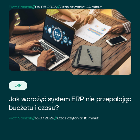
//
//
Piotr Staszak
06.08.2026
Czas czytania: 24 minut
ERP
Jak wdrożyć system ERP nie przepalając
budżetu i czasu?
//
//
Piotr Staszak
16.07.2026
Czas czytania: 18 minut