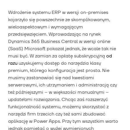
Wdrożenie systemu ERP w wersji on-premises
kojarzyło się powszechnie ze skomplikowanym,
wieloaspektowym i wymagającym
przedsięwzięciem. Wprowadzając na rynek
Dynamics 365 Business Central w wersji online
(SaaS) Microsoft pokazał jednak, że wcale tak nie
musi być. W zamian za opłatę subskrypcyjną
od
razu
uzyskujemy dostęp do narzędzia klasy
premium, którego konfiguracja jest prosta. Nie
musimy zastanawiać się nad kwestiami
serwerowymi, ich utrzymaniem i administracją czy
też późniejszymi – w większości manualnymi –
update’ami rozwiązania. Chcąc zaś rozszerzyć
funkcjonalność systemu, możemy skorzystać z
narzędzi firm trzecich czy też sami zbudować
aplikację w Power Apps. Przy tym wszystkim warto
jednak pamiętać o wyżej wymienionych