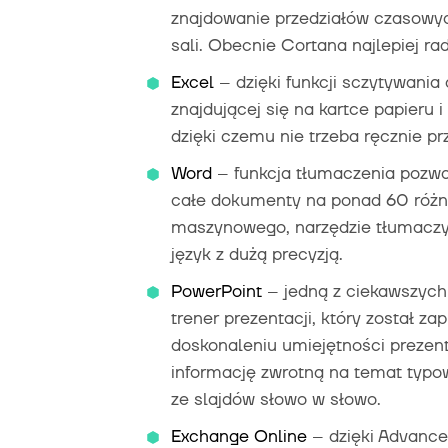
znajdowanie przedziałów czasowyc
sali. Obecnie Cortana najlepiej ra
Excel
– dzięki funkcji sczytywania
znajdującej się na kartce papieru
dzięki czemu nie trzeba ręcznie p
Word
– funkcja tłumaczenia pozwa
całe dokumenty na ponad 60 różny
maszynowego, narzędzie tłumaczy 
język z dużą precyzją.
PowerPoint
– jedną z ciekawszych 
trener prezentacji, który został 
doskonaleniu umiejętności prezen
informację zwrotną na temat typow
ze slajdów słowo w słowo.
Exchange Online
– dzięki Advanced