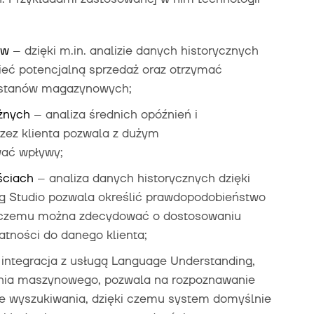
ów
– dzięki m.in. analizie danych historycznych
eć potencjalną sprzedaż oraz otrzymać
a stanów magazynowych;
żnych
– analiza średnich opóźnień i
rzez klienta pozwala z dużym
ać wpływy;
ściach
– analiza danych historycznych dzięki
ing Studio pozwala określić prawdopodobieństwo
ki czemu można zdecydować o dostosowaniu
atności do danego klienta;
integracja z usługą Language Understanding,
nia maszynowego, pozwala na rozpoznawanie
e wyszukiwania, dzięki czemu system domyślnie