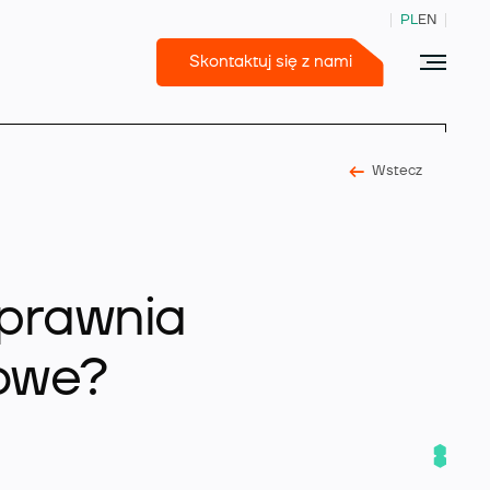
PL
EN
Skontaktuj się z nami
Wstecz
365 Business Central
sprawnia
owe?