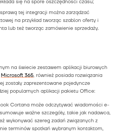
ekłada się na spore oszczędności czasu;
 sprawą tej integracji można zarządzać
towej na przykład tworząc szablon oferty i
nta lub też tworząc zamówienie sprzedaży.
ranym na świecie zestawem aplikacji biurowych
i
Microsoft 365
, również posiada rozwiązania
iżej zostały zaprezentowane pojedyncze
ziej popularnych aplikacji pakietu Office:
look Cortana może odczytywać wiadomości e-
odsumowuje ważne szczegóły, takie jak nadawca,
ież wykonywać szereg zadań związanych z
anie terminów spotkań wybranym kontaktom,