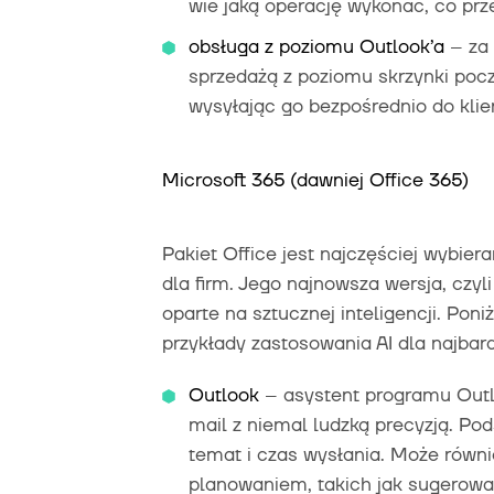
wie jaką operację wykonać, co prz
obsługa z poziomu Outlook’a
– za
sprzedażą z poziomu skrzynki pocz
wysyłając go bezpośrednio do klie
Microsoft 365 (dawniej Office 365)
Pakiet Office jest najczęściej wybie
dla firm. Jego najnowsza wersja, czyl
oparte na sztucznej inteligencji. Pon
przykłady zastosowania AI dla najbard
Outlook
– asystent programu Out
mail z niemal ludzką precyzją. P
temat i czas wysłania. Może równ
planowaniem, takich jak sugerow