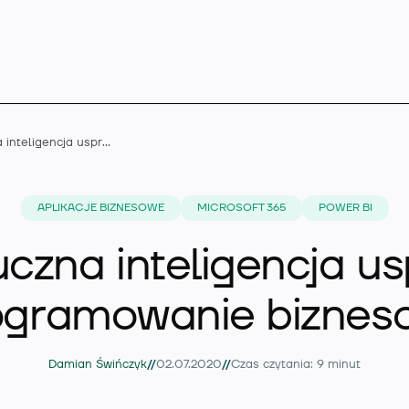
Jak sztuczna inteligencja usprawnia oprogramowanie biznesowe?
Microsoft Dynamics 
APLIKACJE BIZNESOWE
MICROSOFT 365
POWER BI
uczna inteligencja u
Rozszerzenia
ogramowanie biznes
Branże
//
//
Damian Świńczyk
02.07.2020
Czas czytania: 9 minut