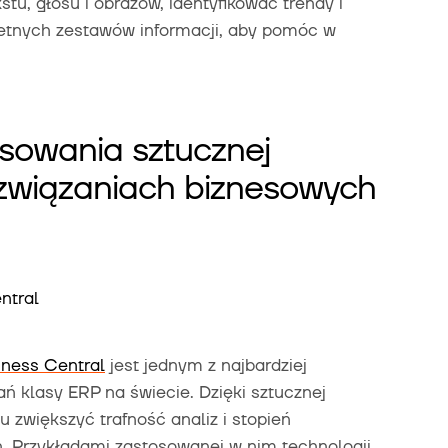
tu, głosu i obrazów, identyfikować trendy i
letnych zestawów informacji, aby pomóc w
sowania sztucznej
rozwiązaniach biznesowych
ntral
iness Central
jest jednym z najbardziej
ń klasy ERP na świecie. Dzięki sztucznej
u zwiększyć trafność analiz i stopień
. Przykładami zastosowanej w nim technologii