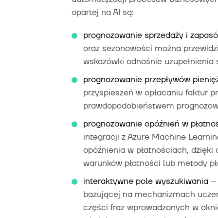
opartej na AI są:
prognozowanie sprzedaży i zapas
oraz sezonowości można przewidzi
wskazówki odnośnie uzupełnieni
prognozowanie przepływów pienię
przyspieszeń w opłacaniu faktur p
prawdopodobieństwem prognozow
prognozowanie opóźnień w płatno
integracji z Azure Machine Learn
opóźnienia w płatnościach, dzię
warunków płatności lub metody pł
interaktywne pole wyszukiwania
– 
bazującej na mechanizmach ucze
części fraz wprowadzonych w okni