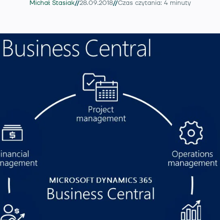
//
//
Michał Stasiak
28.09.2018
Czas czytania: 4 minuty
Usługi
Wiedza
O nas
Kontakt