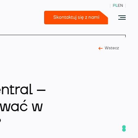
PL
EN
Skontaktuj się z nami
Wstecz
365 Business Central
ntral –
ewać w
?