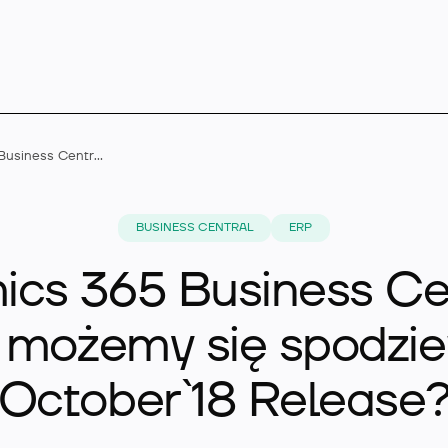
Dynamics 365 Business Central – czego możemy się spodziewać w October`18 Release?
Microsoft Dynamics 
BUSINESS CENTRAL
ERP
cs 365 Business Ce
Rozszerzenia
 możemy się spodzi
October`18 Release
Branże