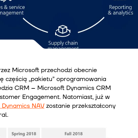
zez Microsoft przechodzi obecnie
się częścią „pakietu” oprogramowania
zędzia CRM – Microsoft Dynamics CRM
ustomer Engagement. Natomiast, już w
t Dynamics NAV
zostanie przekształcony
al.