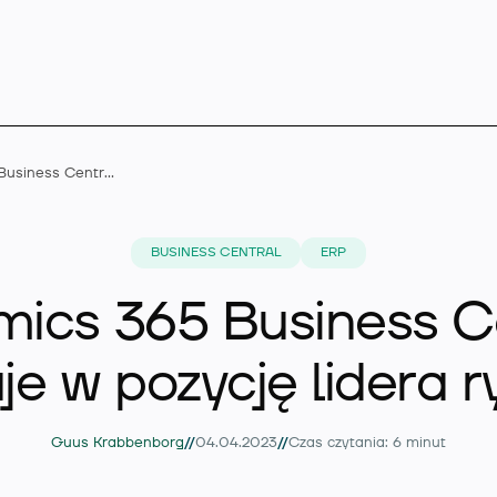
Dynamics 365 Business Central celuje w pozycję lidera rynku
Microsoft Dynamics 
BUSINESS CENTRAL
ERP
ics 365 Business C
Rozszerzenia
je w pozycję lidera 
Branże
//
//
Guus Krabbenborg
04.04.2023
Czas czytania: 6 minut