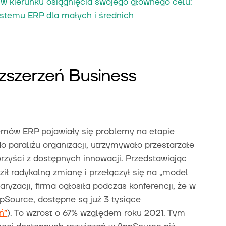
 w kierunku osiągnięcia swojego głównego celu:
ystemu ERP dla małych i średnich
ozszerzeń Business
emów ERP pojawiały się problemy na etapie
do paraliżu organizacji, utrzymywało przestarzałe
orzyści z dostępnych innowacji. Przedstawiając
ził radykalną zmianę i przełączył się na „model
yzacji, firma ogłosiła podczas konferencji, że w
ppSource, dostępne są już 3 tysiące
ń”
). To wzrost o 67% względem roku 2021. Tym