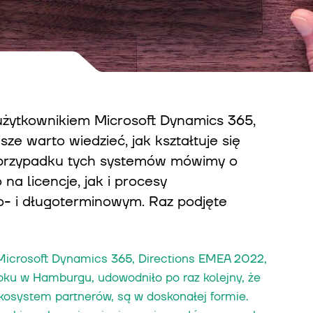
 użytkownikiem Microsoft Dynamics 365,
e warto wiedzieć, jak kształtuje się
 przypadku tych systemów mówimy o
a licencje, jak i procesy
o- i długoterminowym. Raz podjęte
Microsoft Dynamics 365, Directions EMEA 2022,
roku w Hamburgu, udowodniło po raz kolejny, że
kosystem partnerów, są w doskonałej formie.