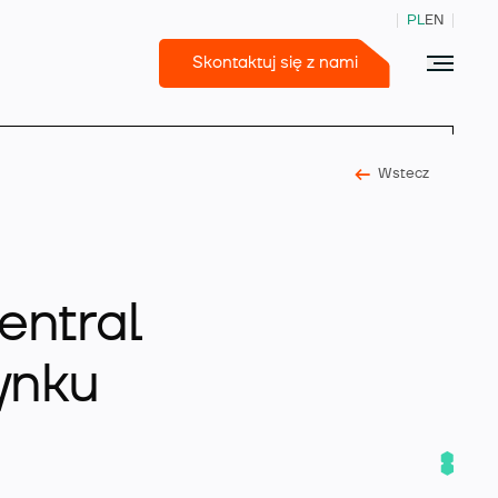
PL
EN
Skontaktuj się z nami
Wstecz
365 Business Central
entral
rynku