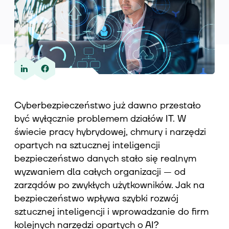
Wiedza
O nas
Cyberbezpieczeństwo już dawno przestało
być wyłącznie problemem działów IT. W
Kontakt
świecie pracy hybrydowej, chmury i narzędzi
opartych na sztucznej inteligencji
bezpieczeństwo danych stało się realnym
wyzwaniem dla całych organizacji — od
zarządów po zwykłych użytkowników. Jak na
bezpieczeństwo wpływa szybki rozwój
sztucznej inteligencji i wprowadzanie do firm
kolejnych narzędzi opartych o AI?