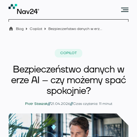
Blog
Copilot
Bezpieczeństwo danych w erze AI – czy możemy spać spokojnie?
Microsoft Dynamics 365 Business Central
COPILOT
Bezpieczeństwo danych w
Rozszerzenia
erze AI – czy możemy spać
spokojnie?
//
//
Branże
Piotr Staszak
21.04.2026
Czas czytania: 11 minut
Usługi