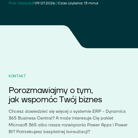
//
//
Piotr Staszak
09.07.2026
Czas czytania: 13 minut
KONTAKT
Porozmawiajmy o tym,
jak wspomóc Twój biznes
Chcesz dowiedzieć się więcej o systemie ERP - Dynamics
365 Business Central? A może interesuje Cię pakiet
Microsoft 365 albo nasze rozwiązania Power Apps i Power
BI? Potrzebujesz bezpłatnej konsultacji?