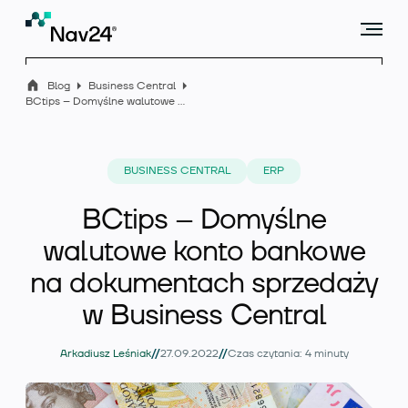
Blog
Business Central
BCtips – Domyślne walutowe konto bankowe na dokumentach sprzedaży w Business Central
Microsoft Dynamics 365 Business Central
BUSINESS CENTRAL
ERP
BCtips – Domyślne
Rozszerzenia
walutowe konto bankowe
na dokumentach sprzedaży
w Business Central
Branże
//
//
Arkadiusz Leśniak
27.09.2022
Czas czytania: 4 minuty
Usługi