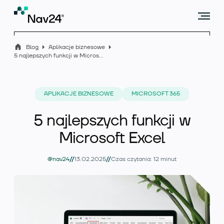
Blog
Aplikacje biznesowe
5 najlepszych funkcji w Microsoft Excel
Microsoft Dynamics 365 Business Central
APLIKACJE BIZNESOWE
MICROSOFT 365
5 najlepszych funkcji w
Rozszerzenia
Microsoft Excel
//
//
@nav24
13.02.2025
Czas czytania: 12 minut
Branże
Usługi