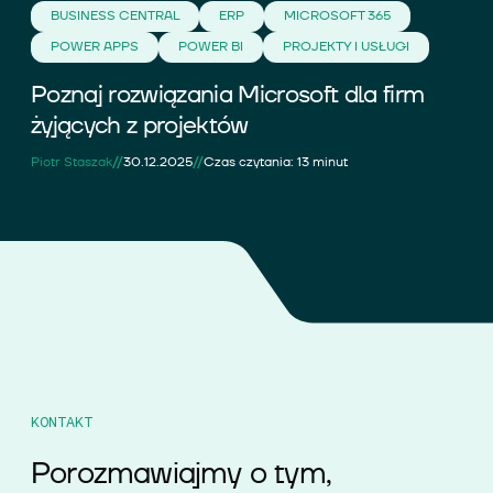
BUSINESS CENTRAL
ERP
MICROSOFT 365
POWER APPS
POWER BI
PROJEKTY I USŁUGI
Poznaj rozwiązania Microsoft dla firm
żyjących z projektów
//
//
Piotr Staszak
30.12.2025
Czas czytania: 13 minut
KONTAKT
Porozmawiajmy o tym,