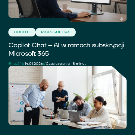
COPILOT
MICROSOFT 365
Copilot Chat – AI w ramach subskrypcji
Microsoft 365
//
//
@nav24
14.01.2026
Czas czytania: 18 minut