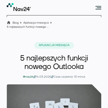
Blog
Aplikacja miesiąca
5 najlepszych funkcji nowego Outlooka
Microsoft Dynamics 365 Business Central
APLIKACJA MIESIĄCA
5 najlepszych funkcji
Rozszerzenia
nowego Outlooka
//
//
@nav24
14.03.2025
Czas czytania: 13 minut
Branże
Usługi