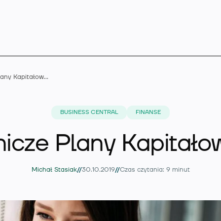
Pracownicze Plany Kapitałowe (PPK)
Microsoft Dynamics 
BUSINESS CENTRAL
FINANSE
icze Plany Kapitało
Rozszerzenia
//
//
Michał Stasiak
30.10.2019
Czas czytania: 9 minut
Branże