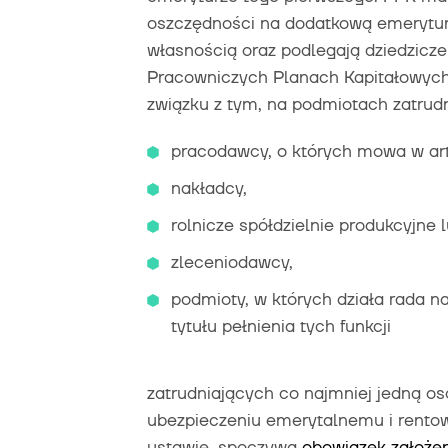
oszczędności na dodatkową emerytur
własnością oraz podlegają dziedzicz
Pracowniczych Planach Kapitałowych, 
związku z tym, na podmiotach zatrudn
pracodawcy, o których mowa w art
nakładcy,
rolnicze spółdzielnie produkcyjne l
zleceniodawcy,
podmioty, w których działa rada na
tytułu pełnienia tych funkcji
zatrudniających co najmniej jedną 
ubezpieczeniu emerytalnemu i rento
ustawie, spoczywa
obowiązek założe