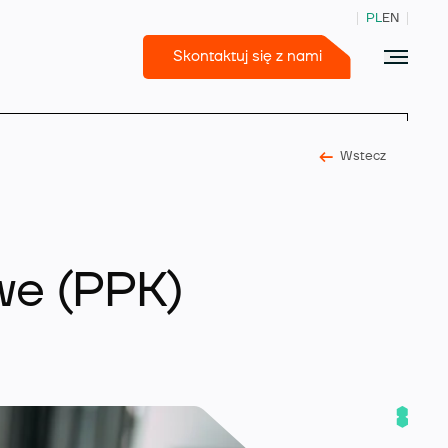
PL
EN
Skontaktuj się z nami
Wstecz
365 Business Central
we (PPK)