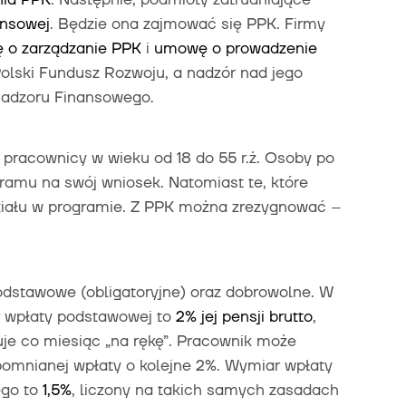
ansowej
. Będzie ona zajmować się PPK. Firmy
 o zarządzanie PPK
i
umowę o prowadzenie
olski Fundusz Rozwoju, a nadzór nad jego
Nadzoru Finansowego.
pracownicy w wieku od 18 do 55 r.ż. Osoby po
ramu na swój wniosek. Natomiast te, które
ziału w programie. Z PPK można zrezygnować –
dstawowe (obligatoryjne) oraz dobrowolne. W
r wpłaty podstawowej to
2% jej pensji brutto
,
uje co miesiąc „na rękę”. Pracownik może
omnianej wpłaty o kolejne 2%. Wymiar wpłaty
ego to
1,5%
, liczony na takich samych zasadach