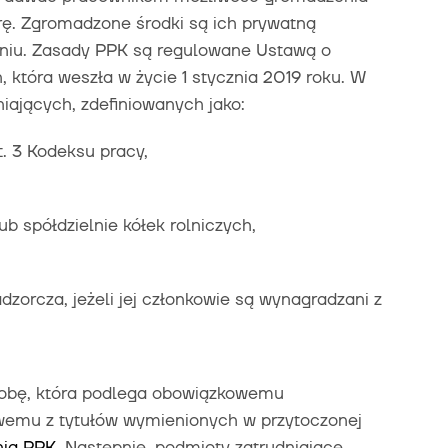
ę. Zgromadzone środki są ich prywatną
eniu. Zasady PPK są regulowane Ustawą o
która weszła w życie 1 stycznia 2019 roku. W
iających, zdefiniowanych jako:
. 3 Kodeksu pracy,
ub spółdzielnie kółek rolniczych,
dzorcza, jeżeli jej członkowie są wynagradzani z
osobę, która podlega obowiązkowemu
wemu z tytułów wymienionych w przytoczonej
nia PPK
. Następnie, podmioty zatrudniające