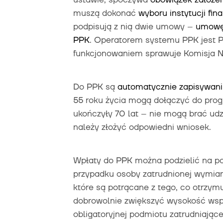
muszą dokonać
wyboru instytucji fin
podpisują z nią dwie umowy –
umowę
PPK
. Operatorem systemu PPK jest P
funkcjonowaniem sprawuje Komisja 
Do PPK są
automatycznie zapisywani
55 roku życia mogą dołączyć do prog
ukończyły 70 lat – nie mogą brać ud
należy złożyć odpowiedni wniosek.
Wpłaty do PPK można podzielić na po
przypadku osoby zatrudnionej wymia
które są potrącane z tego, co otrzym
dobrowolnie zwiększyć wysokość wsp
obligatoryjnej podmiotu zatrudniając