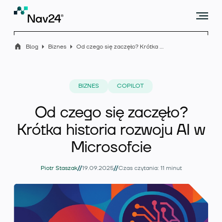
Blog
Biznes
Od czego się zaczęło? Krótka historia rozwoju AI w Microsofcie
Microsoft Dynamics 365 Business Central
BIZNES
COPILOT
Od czego się zaczęło?
Rozszerzenia
Krótka historia rozwoju AI w
Microsofcie
//
//
Branże
Piotr Staszak
19.09.2025
Czas czytania: 11 minut
Usługi