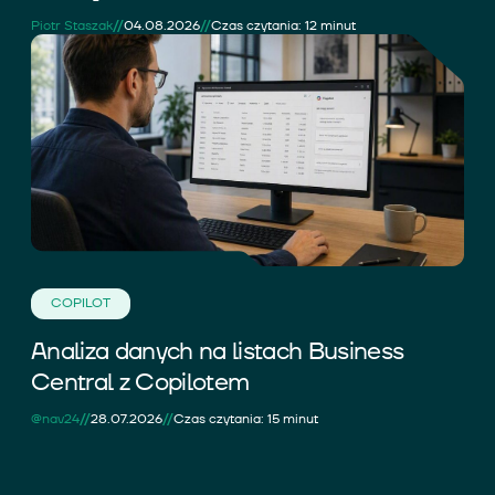
//
//
Piotr Staszak
04.08.2026
Czas czytania: 12 minut
COPILOT
Analiza danych na listach Business
Central z Copilotem
//
//
@nav24
28.07.2026
Czas czytania: 15 minut