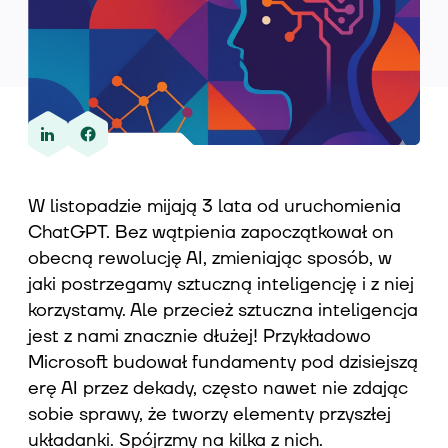
Wiedza
O nas
W listopadzie mijają 3 lata od uruchomienia
ChatGPT. Bez wątpienia zapoczątkował on
Kontakt
obecną rewolucję AI, zmieniając sposób, w
jaki postrzegamy sztuczną inteligencję i z niej
korzystamy. Ale przecież sztuczna inteligencja
jest z nami znacznie dłużej! Przykładowo
Microsoft budował fundamenty pod dzisiejszą
erę AI przez dekady, często nawet nie zdając
sobie sprawy, że tworzy elementy przyszłej
układanki. Spójrzmy na kilka z nich.