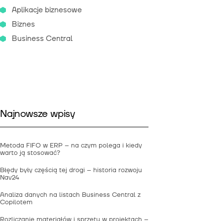
Aplikacje biznesowe
Biznes
Business Central
Najnowsze wpisy
Metoda FIFO w ERP – na czym polega i kiedy
warto ją stosować?
Błędy były częścią tej drogi – historia rozwoju
Nav24
Analiza danych na listach Business Central z
Copilotem
Rozliczanie materiałów i sprzętu w projektach –