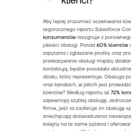
klienci?
Aby lepiej zrozumieć oczekiwania klie
tegorocznego raportu Salesforce Co
konsumentów
rezygnuje z ponownego
jakości obsługi. Ponad
60% klientów
o
zapytania i zgłaszane prośby oraz pr
przekazywanie obsługi między działami
kontaktują, będzie posiadała aktualn
działu, który reprezentuje. Obsługa 
oraz kanałach, w jakich jest prowadzo
klientów? Według raportu aż
72% ko
zapewniają szybką obsługę. Jednocz
firmie, jeśli ta zaoferuje im obsługę
zniechęcają doświadczenia niezwiąza
kolejny na te same pytania i oferowan