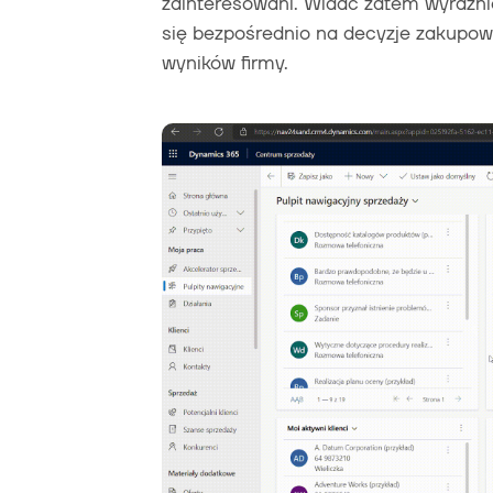
zainteresowani. Widać zatem wyraźn
się bezpośrednio na decyzje zakupow
wyników firmy.