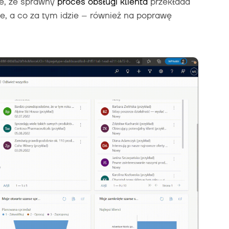
ie, że sprawny
proces obsługi klienta
przekłada
e, a co za tym idzie – również na poprawę