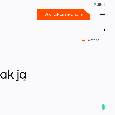
PL
EN
Skontaktuj się z nami
Wstecz
365 Business Central
ak ją