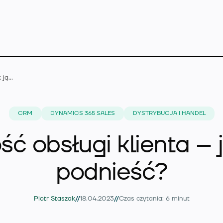
Jakość obsługi klienta – jak ją podnieść?
Microsoft Dynamics 
CRM
DYNAMICS 365 SALES
DYSTRYBUCJA I HANDEL
ść obsługi klienta – j
Rozszerzenia
podnieść?
Branże
//
//
Piotr Staszak
18.04.2023
Czas czytania: 6 minut