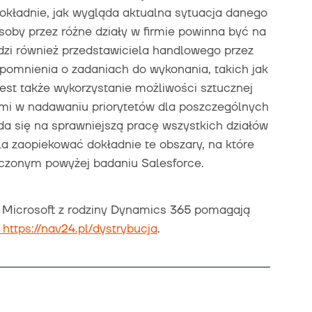
okładnie, jak wygląda aktualna sytuacja danego
oby przez różne działy w firmie powinna być na
i również przedstawiciela handlowego przez
ypomnienia o zadaniach do wykonania, takich jak
 jest także wykorzystanie możliwości sztucznej
ymi w nadawaniu priorytetów dla poszczególnych
da się na sprawniejszą pracę wszystkich działów
la zaopiekować dokładnie te obszary, na które
czonym powyżej badaniu Salesforce.
ia Microsoft z rodziny Dynamics 365 pomagają
https://nav24.pl/dystrybucja
.