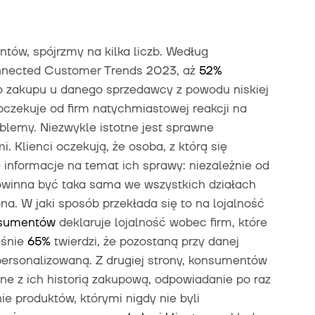
ntów, spójrzmy na kilka liczb. Według
nnected Customer Trends 2023, aż
52%
 zakupu u danego sprzedawcy z powodu niskiej
czekuje od firm natychmiastowej reakcji na
oblemy. Niezwykle istotne jest sprawne
. Klienci oczekują, że osoba, z którą się
e informacje na temat ich sprawy: niezależnie od
powinna być taka sama we wszystkich działach
na. W jaki sposób przekłada się to na lojalność
nsumentów
deklaruje lojalność wobec firm, które
eśnie
65%
twierdzi, że pozostaną przy danej
 spersonalizowaną. Z drugiej strony, konsumentów
ne z ich historią zakupową, odpowiadanie po raz
ie produktów, którymi nigdy nie byli