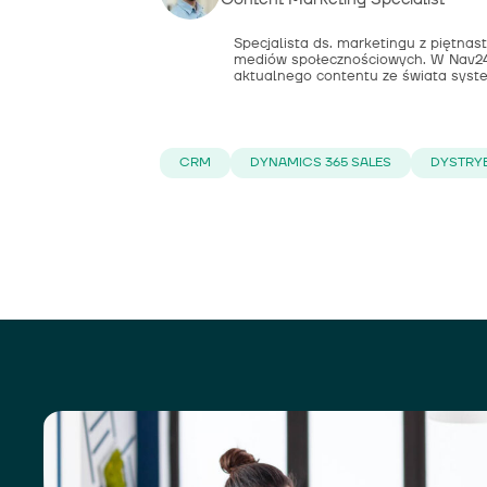
Specjalista ds. marketingu z piętnas
mediów społecznościowych. W Nav24
aktualnego contentu ze świata syst
CRM
DYNAMICS 365 SALES
DYSTRYB