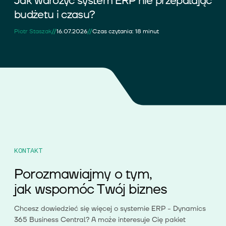
Jak wdrożyć system ERP nie przepalając
budżetu i czasu?
//
//
Piotr Staszak
16.07.2026
Czas czytania: 18 minut
KONTAKT
Porozmawiajmy o tym,
jak wspomóc Twój biznes
Chcesz dowiedzieć się więcej o systemie ERP - Dynamics
365 Business Central? A może interesuje Cię pakiet