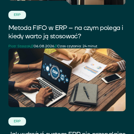
ERP
Metoda FIFO w ERP – na czym polega i
kiedy warto ją stosować?
//
//
Piotr Staszak
06.08.2026
Czas czytania: 24 minut
ERP