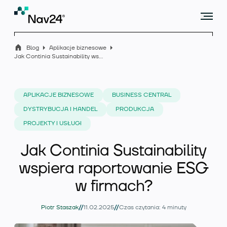
Blog
Aplikacje biznesowe
Jak Continia Sustainability wspiera raportowanie ESG w firmach?
Microsoft Dynamics 365 Business Central
APLIKACJE BIZNESOWE
BUSINESS CENTRAL
DYSTRYBUCJA I HANDEL
PRODUKCJA
PROJEKTY I USŁUGI
Rozszerzenia
Jak Continia Sustainability
wspiera raportowanie ESG
Branże
w firmach?
//
//
Piotr Staszak
11.02.2025
Czas czytania: 4 minuty
Usługi