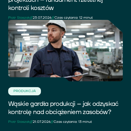
kontroli kosztów
//
//
Piotr Staszak
23.07.2026
Czas czytania: 12 minut
PRODUKCJA
Wąskie gardła produkcji – jak odzyskać
kontrolę nad obciążeniem zasobów?
//
//
Piotr Staszak
21.07.2026
Czas czytania: 13 minut