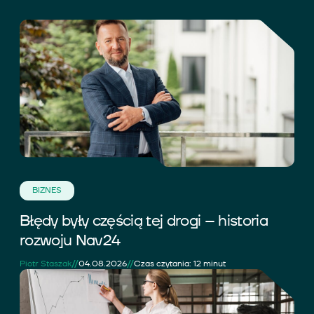
BIZNES
Błędy były częścią tej drogi – historia
rozwoju Nav24
//
//
Piotr Staszak
04.08.2026
Czas czytania: 12 minut