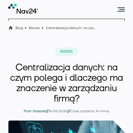
Blog
Biznes
Centralizacja danych: na czym polega i dlaczego ma znaczenie w zarządzaniu firmą?
Microsoft Dynamics 365 Business Central
BIZNES
Centralizacja danych: na
Rozszerzenia
czym polega i dlaczego ma
znaczenie w zarządzaniu
firmą?
Branże
//
//
Piotr Staszak
16.06.2026
Czas czytania: 14 minut
Usługi