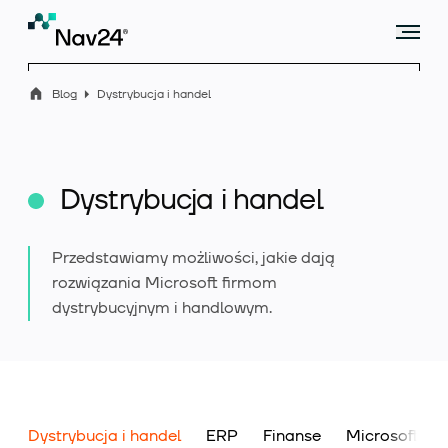
Blog
Dystrybucja i handel
Microsoft Dynamics 365 Business Central
Dystrybucja i handel
Rozszerzenia
Przedstawiamy możliwości, jakie dają
rozwiązania Microsoft firmom
dystrybucyjnym i handlowym.
Branże
Usługi
M
Dystrybucja i handel
ERP
Finanse
Microsoft 36