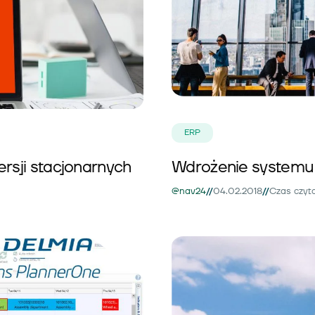
ERP
ersji stacjonarnych
Wdrożenie systemu E
//
//
@nav24
04.02.2018
Czas czyta