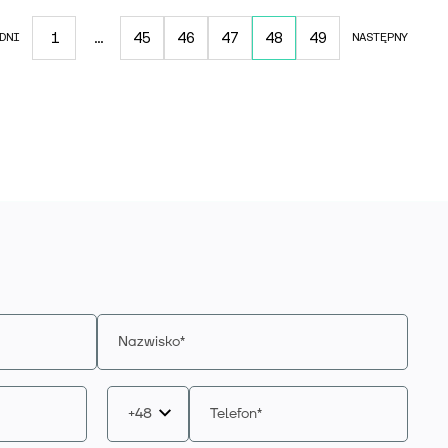
1
…
45
46
47
48
49
DNI
NASTĘPNY