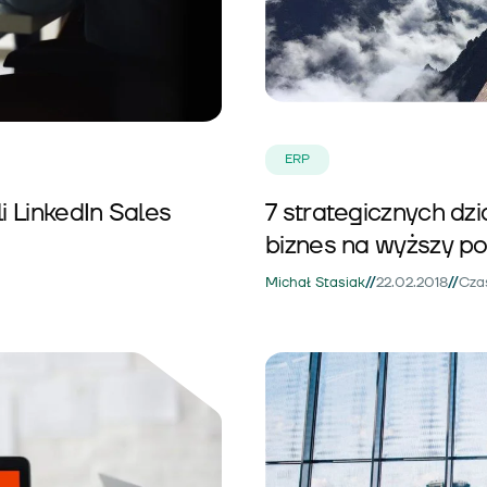
ERP
i LinkedIn Sales
7 strategicznych dzi
biznes na wyższy p
//
//
Michał Stasiak
22.02.2018
Czas