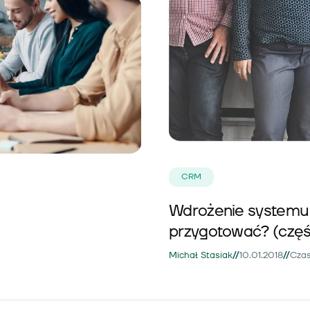
CRM
Wdrożenie systemu 
przygotować? (część
//
//
Michał Stasiak
10.01.2018
Czas