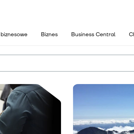
Usługi
e biznesowe
Biznes
Business Central
C
Wiedza
O nas
Kontakt