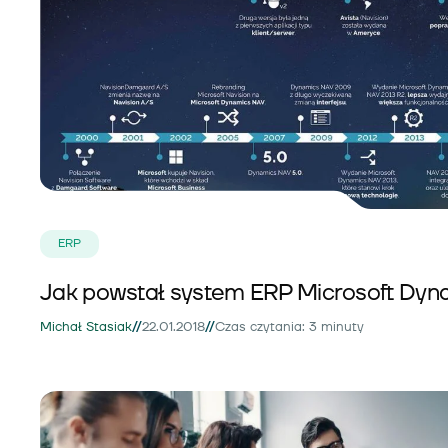
ERP
Jak powstał system ERP Microsoft Dy
//
//
Michał Stasiak
22.01.2018
Czas czytania: 3 minuty