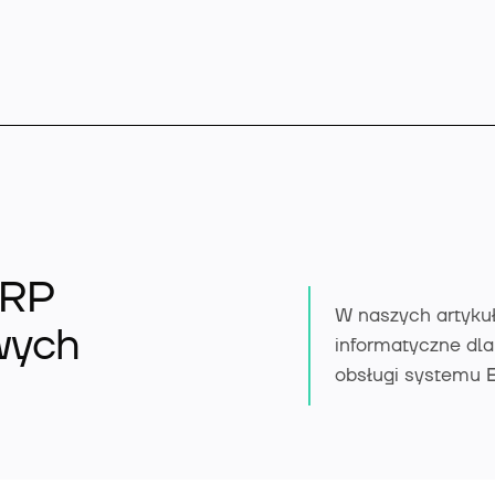
Microsoft Dynamics 
ERP
W naszych artyku
Rozszerzenia
wych
informatyczne dla
obsługi systemu E
Branże