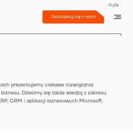
PL
EN
Skontaktuj się z nami
365 Business Central
łach prezentujemy ciekawe rozwiązania
 biznesu. Dzielimy się także wiedzą z zakresu
RP, CRM i aplikacji biznesowych Microsoft.