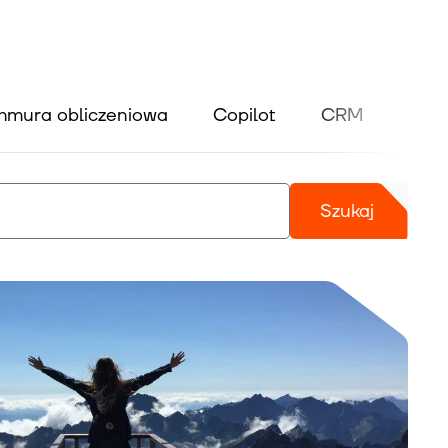
hmura obliczeniowa
Copilot
CRM
Dyna
Szukaj