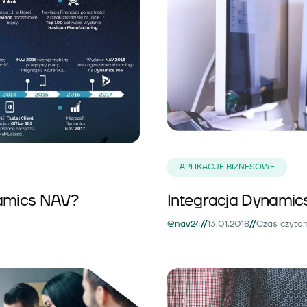
APLIKACJE BIZNESOWE
namics NAV?
Integracja Dynamics
//
//
@nav24
13.01.2018
Czas czytan